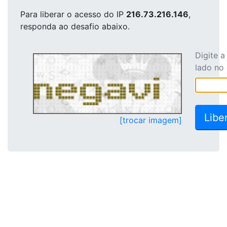
Para liberar o acesso
do IP
216.73.216.146
,
responda ao desafio abaixo.
Digite 
lado no
[trocar imagem]