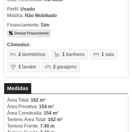
Perfil:
Usado
Mobília:
Não Mobiliado
Financiamento:
Sim
Simular Financimento
Cômodos:
2
dormitórios
1
banheiro
1
sala
1
lavabo
2
garagens
Medidas
Área Total:
162 m²
Área Privativa:
154 m²
Área Construída:
154 m²
Terreno Área Total:
162 m²
Terreno Frente:
7,40 m