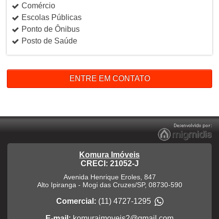
Comércio
Escolas Públicas
Ponto de Ônibus
Posto de Saúde
ENTRE EM CONTATO
Komura Imóveis
CRECI: 21052-J
Avenida Henrique Eroles, 847
Alto Ipiranga
-
Mogi das Cruzes
/
SP
,
08730-590
Comercial:
(11) 4727-1295
E-mail:
komuraimoveis2@gmail.com