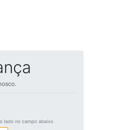
ança
nosco.
ao lado no campo abaixo