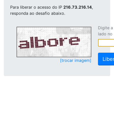
Para liberar o acesso
do IP
216.73.216.14
,
responda ao desafio abaixo.
Digite 
lado no
[trocar imagem]