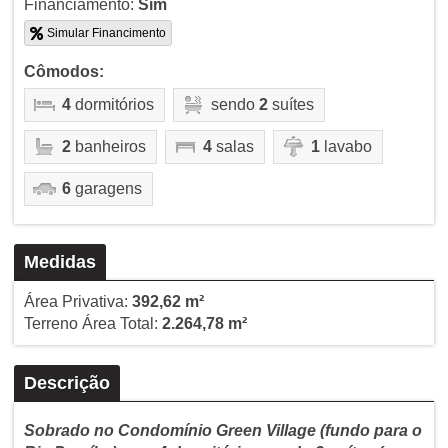
Financiamento:
Sim
Simular Financimento
Cômodos:
4
dormitórios
sendo
2
suítes
2
banheiros
4
salas
1
lavabo
6
garagens
Medidas
Área Privativa:
392,62 m²
Terreno Área Total:
2.264,78 m²
Descrição
Sobrado no Condomínio Green Village (fundo para o