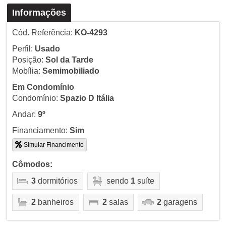
Informações
Cód. Referência:
KO-4293
Perfil:
Usado
Posição:
Sol da Tarde
Mobília:
Semimobiliado
Em Condomínio
Condomínio:
Spazio D Itália
Andar:
9º
Financiamento:
Sim
Simular Financimento
Cômodos:
3
dormitórios
sendo
1
suíte
2
banheiros
2
salas
2
garagens