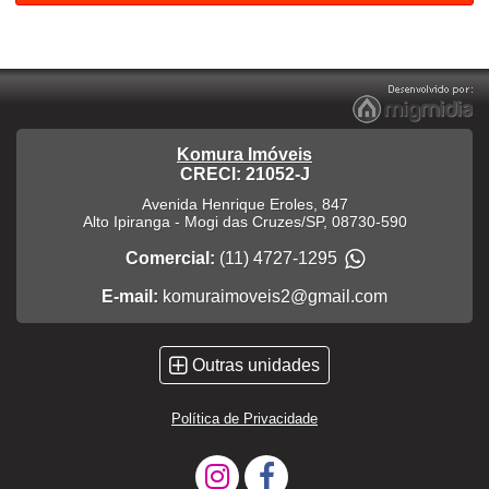
Komura Imóveis
CRECI: 21052-J
Avenida Henrique Eroles, 847
Alto Ipiranga
-
Mogi das Cruzes
/
SP
,
08730-590
Comercial:
(11) 4727-1295
E-mail:
komuraimoveis2@gmail.com
Outras unidades
Política de Privacidade