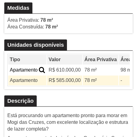
Medidas
Área Privativa:
78 m²
Área Construída:
78 m²
Unidades disponíveis
Tipo
Valor
Área Privativa
Área To
Apartamento
R$ 610.000,00
78 m²
98 m²
Apartamento
R$ 585.000,00
78 m²
-
Descrição
Está procurando um apartamento pronto para morar em
Mogi das Cruzes, com excelente localização e estrutura
de lazer completa?