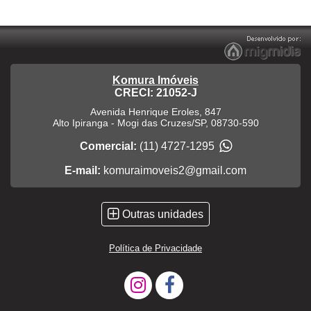
Komura Imóveis
CRECI: 21052-J
Avenida Henrique Eroles, 847
Alto Ipiranga
-
Mogi das Cruzes
/
SP
,
08730-590
Comercial:
(11) 4727-1295
E-mail:
komuraimoveis2@gmail.com
Outras unidades
Política de Privacidade