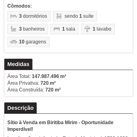
Cômodos:
3
dormitórios
sendo
1
suíte
3
banheiros
1
sala
1
lavabo
10
garagens
Medidas
Área Total:
147.987.496 m²
Área Privativa:
720 m²
Área Construída:
720 m²
Descrição
Sítio à Venda em Biritiba Mirim - Oportunidade
Imperdível!