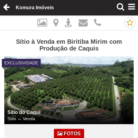
Komura Imóveis
Sítio à Venda em Biritiba Mirim com
Produção de Caquis
EXCLUSIVIDADE
Sítio do Caqui
Sítio
→
Venda
FOTOS