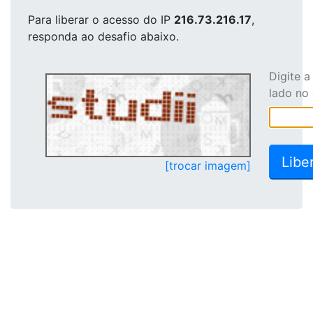
Para liberar o acesso
do IP
216.73.216.17
,
responda ao desafio abaixo.
Digite 
lado no
[trocar imagem]