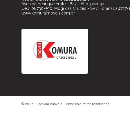
Avenida Henrique Eroles, 847 - Alto Ipiranga
Cep:
08730-590
,
Mogi das Cruzes
-
SP
/ Fone:
(11) 4727-
www.komuraimoveis.com.br
© 2026 -
Komura Imóveis
- Todos os direitos reservados