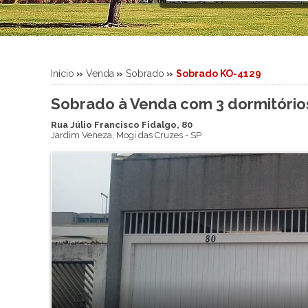
Sítio
Sobrado
Sobrado em Condomínio
Terreno
Início
»
Venda
»
Sobrado
»
Sobrado KO-4129
Terreno em Condomínio
Sobrado à Venda com 3 dormitórios,
Rua Júlio Francisco Fidalgo, 80
Jardim Veneza
,
Mogi das Cruzes
-
SP