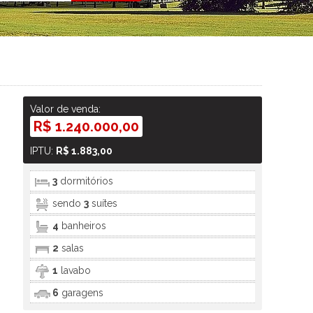
Valor de venda:
R$ 1.240.000,00
IPTU:
R$ 1.883,00
3
dormitórios
sendo
3
suítes
4
banheiros
2
salas
1
lavabo
6
garagens