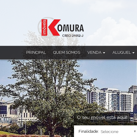
PRINCIPAL
QUEM SOMOS
VENDA
ALUGUEL
Apartamento
Apartamento
Casa
Casa
Casa Comercial
Casa Comercia
Casa em Condomínio
Casa em Cond
Chácara
Ponto Comerci
Cobertura Duplex
Sala Comercia
Imóvel Comercial
Salão
Prédio
Sobrado
O seu imóvel está aqui!
Sala Comercial
Finalidade:
Salão