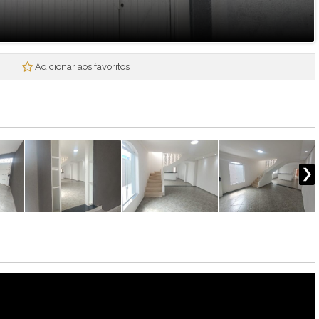
Mogi Plaza
Morada Mineira
Mosaico da Serra
Mosaico Essence
Adicionar aos favoritos
Mosaico Horizontes
Nova Mogi 2
Paradise Gardens
Parque das Figueiras
Praças Ipoema
Real Park - Mogi II
Recantos dos Pinheiros
Res. Smart Flat Hotel Residence
Residencial Jade
Residencial Nova Suissa
Residencial Paganine
Residencial Vila SuiÇa
Rubi
Santa Tereza I