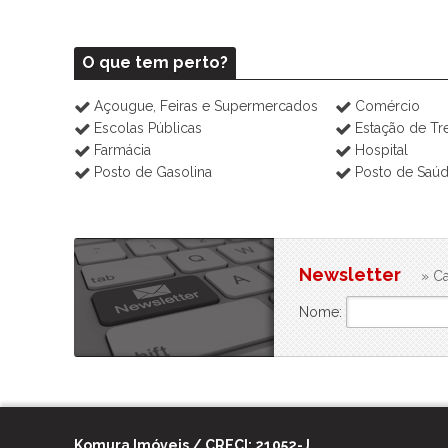
O que tem perto?
Açougue, Feiras e Supermercados
Comércio
Escolas Públicas
Estação de T
Farmácia
Hospital
Posto de Gasolina
Posto de Saú
Newsletter
» Ca
Nome:
Komura Imóveis / CRECI: 21052-J