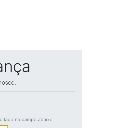
ança
nosco.
ao lado no campo abaixo