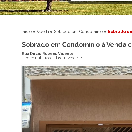
Sítio
Sobrado
Sobrado em Condomínio
Terreno
Início
»
Venda
»
Sobrado em Condomínio
»
Sobrado e
Terreno em Condomínio
Sobrado em Condomínio à Venda co
Rua Décio Rubens Vicente
Jardim Rubi
,
Mogi das Cruzes
-
SP