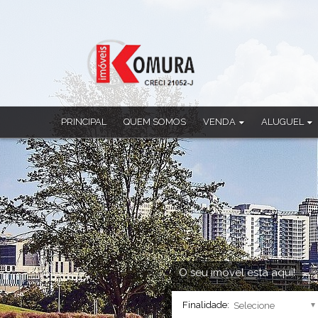
PRINCIPAL
QUEM SOMOS
VENDA
ALUGUEL
Apartamento
Apartamento
Casa
Casa
Casa Comercial
Casa Comercia
Casa em Condomínio
Casa em Cond
Chácara
Ponto Comerci
Cobertura Duplex
Sala Comercia
Imóvel Comercial
Salão
Prédio
Sobrado
O seu imóvel está aqui!
Sala Comercial
Finalidade:
Salão