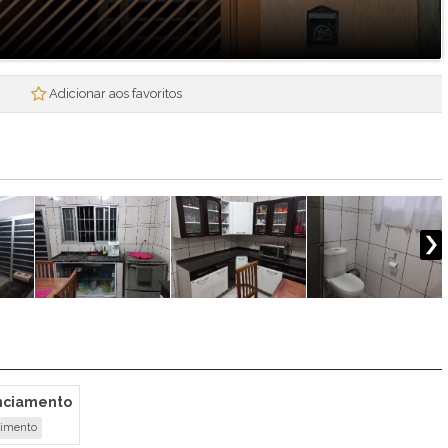
Mogi Plaza
Morada Mineira
Mosaico da Serra
Mosaico Essence
Adicionar aos favoritos
Mosaico Horizontes
Nova Mogi 2
Paradise Gardens
Parque das Figueiras
Praças Ipoema
Real Park - Mogi II
Recantos dos Pinheiros
Res. Smart Flat Hotel Residence
Residencial Jade
Residencial Nova Suissa
Residencial Paganine
Residencial Vila SuiÇa
anciamento
Rubi
cimento
Santa Tereza I