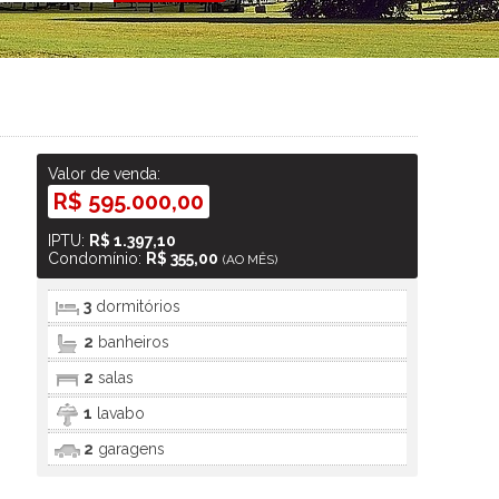
Valor de venda:
R$ 595.000,00
IPTU:
R$ 1.397,10
Condomínio:
R$ 355,00
(AO MÊS)
3
dormitórios
2
banheiros
2
salas
1
lavabo
2
garagens