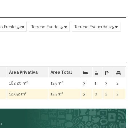
Spazio Club
Spazio Monteverdi
Summer Sun
Tulum
o Frente:
5 m
Terreno Fundo:
5 m
Terreno Esquerda:
25 m
Veneza
Victória Neta
Villa das Flores Res. Margarida
Vista Linda
Vivance
Área Privativa
Área Total
182,20 m²
125 m²
3
1
3
2
127,52 m²
125 m²
3
0
2
2
o.