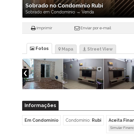
Sobrado no Condomínio Rubi
Sobrado em Condomínio
→
Venda
Imprimir
Enviar por e-mail
Fotos
Mapa
Street View
Informações
Em Condomínio
Condomínio:
Rubi
Aceita Fin
Simular Finan