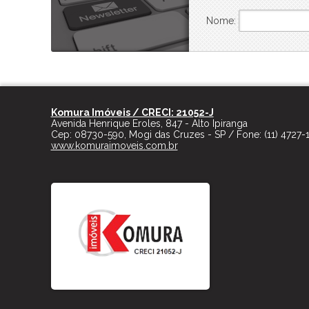
Nome:
Komura Imóveis / CRECI: 21052-J
Avenida Henrique Eroles, 847 - Alto Ipiranga
Cep:
08730-590
,
Mogi das Cruzes
-
SP
/ Fone:
(11) 4727-
www.komuraimoveis.com.br