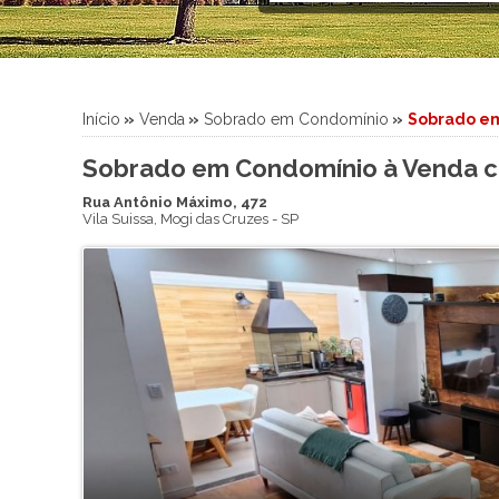
Sítio
Sobrado
Sobrado em Condomínio
Terreno
Início
»
Venda
»
Sobrado em Condomínio
»
Sobrado e
Terreno em Condomínio
Sobrado em Condomínio à Venda com
Rua Antônio Máximo, 472
Vila Suissa
,
Mogi das Cruzes
-
SP