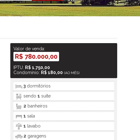
Valor de venda:
R$ 780.000,00
IPTU:
R$ 1.750,00
Condomínio:
R$ 180,00
(AO MÊS)
3
dormitórios
sendo
1
suíte
2
banheiros
1
sala
1
lavabo
2
garagens