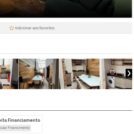
Mogi Plaza
Morada Mineira
Mosaico da Serra
Mosaico Essence
Adicionar aos favoritos
Mosaico Horizontes
Nova Mogi 2
Paradise Gardens
Parque das Figueiras
Praças Ipoema
Real Park - Mogi II
Recantos dos Pinheiros
Res. Smart Flat Hotel Residence
Residencial Jade
Residencial Nova Suissa
Residencial Paganine
Residencial Vila SuiÇa
eita Financiamento
Rubi
ular Financimento
Santa Tereza I