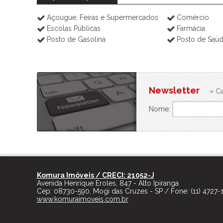
Açougue, Feiras e Supermercados
Comércio
Escolas Públicas
Farmácia
Posto de Gasolina
Posto de Saú
Newsletter
» Ca
Nome:
Komura Imóveis / CRECI: 21052-J
Avenida Henrique Eroles, 847 - Alto Ipiranga
Cep:
08730-590
,
Mogi das Cruzes
-
SP
/ Fone:
(11) 4727-
www.komuraimoveis.com.br