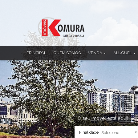
PRINCIPAL
QUEM SOMOS
VENDA
ALUGUEL
Apartamento
Apartamento
Casa
Casa
Casa Comercial
Casa Comercia
Casa em Condomínio
Casa em Cond
Chácara
Ponto Comerci
Cobertura Duplex
Sala Comercia
Imóvel Comercial
Salão
Prédio
Sobrado
O seu imóvel está aqui!
Sala Comercial
Finalidade:
Salão