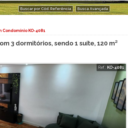
Condominio Privilege
Buscar por Cód. Referência
Busca Avançada
Condomínio Real Park Vila Oliveira
Dolce Vita
Edan Lumière
m Condomínio KO-4081
Eldorado
Estância Oropó
 3 dormitórios, sendo 1 suíte, 120 m²
Flamboyant
Gran Morada
Green Village
Helbor Life Club Patteo Mogilar
Ref.:
KO-4081
Helbor Majestic
Helbor Spazio Club
Helbor Varandas Ipoema
Lumiere Lifetime Home
Matisse
Milenium 1
Milennium II
Milennium III