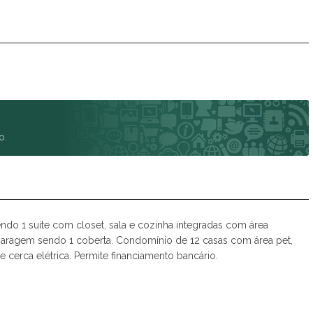
Spazio Club
Spazio Monteverdi
Summer Sun
Tulum
Veneza
Victória Neta
Villa das Flores Res. Margarida
Vista Linda
o.
Vivance
o 1 suíte com closet, sala e cozinha integradas com área
 garagem sendo 1 coberta. Condomínio de 12 casas com área pet,
cerca elétrica. Permite financiamento bancário.