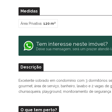
Medidas
Área Privativa:
120 m²
Tem interesse neste imóvel?
Deixe sua mensagem, será um prazer atendê-l
Descrição
Excelente sobrado em condomínio com 3 dormitórios send
gourmet, área de serviço, banheiro, lavabo e 2 vagas de
churrasqueira, playground, monitoramento de segurança e 
O que tem perto?