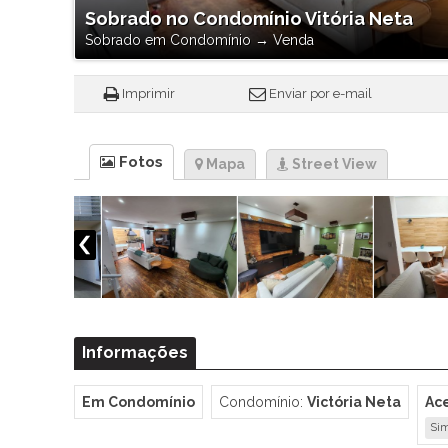
Sobrado no Condomínio Vitória Neta
Sobrado em Condomínio
→
Venda
Imprimir
Enviar por e-mail
Fotos
Mapa
Street View
Informações
Em Condomínio
Condomínio:
Victória Neta
Ac
Sim