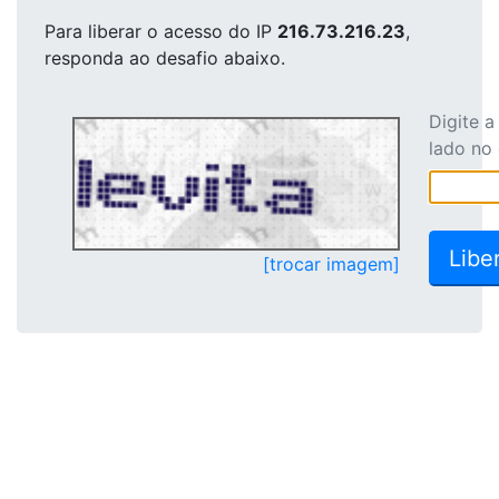
Para liberar o acesso
do IP
216.73.216.23
,
responda ao desafio abaixo.
Digite 
lado no
[trocar imagem]