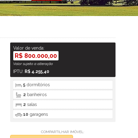
Valor de venda:
R$ 800.000,00
Valor sujeito a alteração
IPTU:
R$ 4.255,40
5
dormitórios
2
banheiros
2
salas
10
garagens
COMPARTILHAR IMÓVEL: