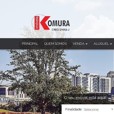
PRINCIPAL
QUEM SOMOS
VENDA
ALUGUEL
Apartamento
Apartamento
Casa
Casa
Casa Comercial
Casa Comercia
Casa em Condomínio
Casa em Cond
Chácara
Ponto Comerci
Cobertura Duplex
Sala Comercia
Imóvel Comercial
Salão
Prédio
Sobrado
O seu imóvel está aqui!
Sala Comercial
Finalidade:
Salão