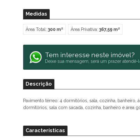
Medidas
Área Total:
300 m²
Área Privativa:
367,59 m²
Tem interesse neste imóvel?
Deixe sua mensagem, será um prazer atendê-l
Descrição
Pavimento térreo: 4 dormitórios, sala, cozinha, banheiro, 
dormitórios, sala com sacada, cozinha, banheiro e área g
Características