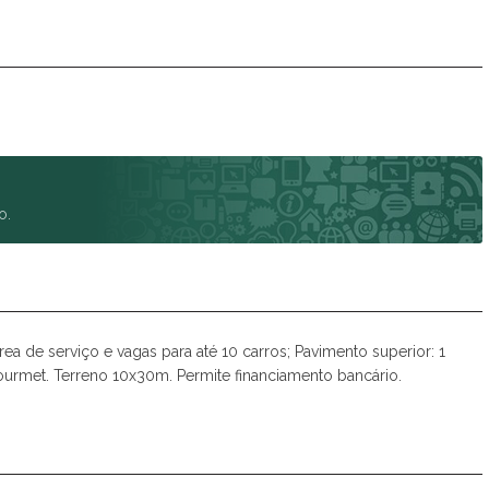
Spazio Club
Spazio Monteverdi
Summer Sun
Tulum
Veneza
Victória Neta
Villa das Flores Res. Margarida
Vista Linda
o.
Vivance
área de serviço e vagas para até 10 carros; Pavimento superior: 1
ourmet. Terreno 10x30m. Permite financiamento bancário.