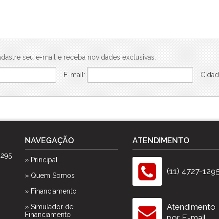
dastre seu e-mail e receba novidades exclusivas.
E-mail:
Cidad
NAVEGAÇÃO
ATENDIMENTO
1295
» Principal
(11) 4727-129
» Quem Somos
» Financiamento
Atendimento
» Simulador de
Financiamento
por E-mail