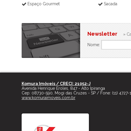
Espaço Gourmet
Sacada
Newsletter
» Ca
Nome:
Komura Imóveis / CRECI: 21052-J
Avenida Henrique Eroles, 847 - Alto Ipiranga
Cep:
08730-590
,
Mogi das Cruzes
-
SP
/ Fone:
(11) 4727-
www.komuraimoveis.com.br