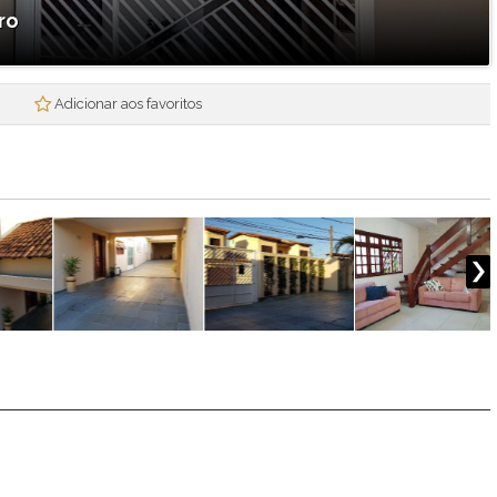
Mogi Plaza
ro
Morada Mineira
Mosaico da Serra
Mosaico Essence
Adicionar aos favoritos
Mosaico Horizontes
Nova Mogi 2
Paradise Gardens
Parque das Figueiras
Praças Ipoema
Real Park - Mogi II
Recantos dos Pinheiros
Res. Smart Flat Hotel Residence
Residencial Jade
Residencial Nova Suissa
Residencial Paganine
Residencial Vila SuiÇa
Rubi
Santa Tereza I