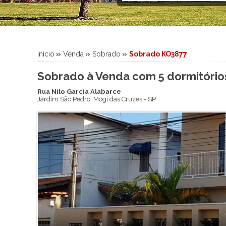
Sítio
Sobrado
Sobrado em Condomínio
Terreno
Início
»
Venda
»
Sobrado
»
Sobrado KO3877
Terreno em Condomínio
Sobrado à Venda com 5 dormitórios
Rua Nilo Garcia Alabarce
Jardim São Pedro
,
Mogi das Cruzes
-
SP