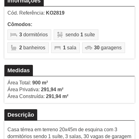
Informações
Cód. Referência:
KO2819
Cômodos:
3
dormitórios
sendo
1
suíte
2
banheiros
1
sala
30
garagens
Medidas
Área Total:
900 m²
Área Privativa:
291,94 m²
Área Construída:
291,94 m²
Descrição
Casa térrea em terreno 20x45m de esquina com 3
dormitórios sendo 1 suíte, 3 salas, 30 vagas de garagem