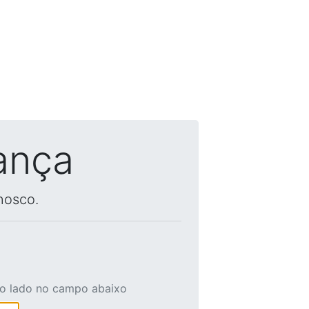
ança
nosco.
ao lado no campo abaixo