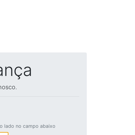
ança
nosco.
ao lado no campo abaixo