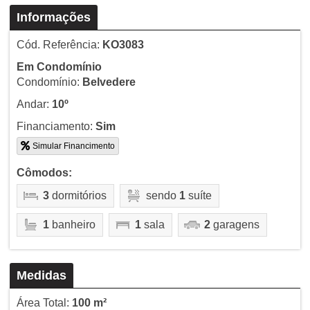
Informações
Cód. Referência:
KO3083
Em Condomínio
Condomínio:
Belvedere
Andar:
10º
Financiamento:
Sim
Simular Financimento
Cômodos:
3
dormitórios
sendo
1
suíte
1
banheiro
1
sala
2
garagens
Medidas
Área Total:
100 m²