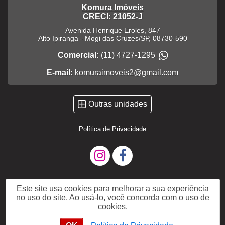
Komura Imóveis
CRECI: 21052-J
Avenida Henrique Eroles, 847
Alto Ipiranga
-
Mogi das Cruzes
/
SP
,
08730-590
Comercial:
(11) 4727-1295
E-mail:
komuraimoveis2@gmail.com
Outras unidades
Política de Privacidade
Este site usa cookies para melhorar a sua experiência
no uso do site. Ao usá-lo, você concorda com o uso de
cookies.