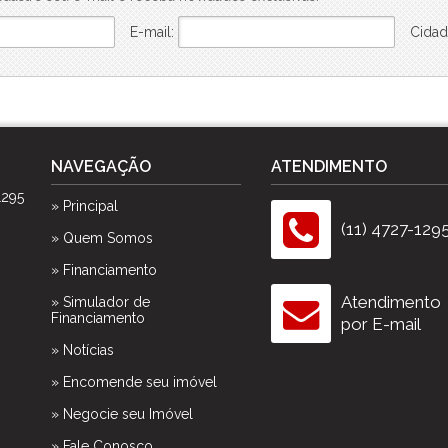
E-mail:
Cidad
NAVEGAÇÃO
ATENDIMENTO
1295
» Principal
(11) 4727-129
» Quem Somos
» Financiamento
Atendimento
» Simulador de
Financiamento
por E-mail
» Notícias
» Encomende seu imóvel
» Negocie seu Imóvel
» Fale Conosco