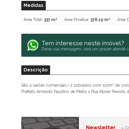
Medidas
Área Total:
337 m²
Área Privativa:
378,19 m²
Área C
Tem interesse neste imóvel?
Deixe sua mensagem, será um prazer atendê-l
Descrição
São 4 salões comerciais + 2 sobrados com 110m² de const
Prefeito Armindo Faustino de Mello x Rua Abner Peixoto d
Newsletter
» Ca