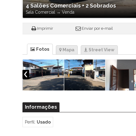
4 Salões Comerciais + 2 Sobrados
Sala Comercial
→
Venda
Imprimir
Enviar por e-mail
Fotos
Mapa
Street View
Informações
Perfil:
Usado