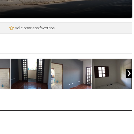
Mogi Plaza
Morada Mineira
Mosaico da Serra
Mosaico Essence
Adicionar aos favoritos
Mosaico Horizontes
Nova Mogi 2
Paradise Gardens
Parque das Figueiras
Praças Ipoema
Real Park - Mogi II
Recantos dos Pinheiros
Res. Smart Flat Hotel Residence
Residencial Jade
Residencial Nova Suissa
Residencial Paganine
Residencial Vila SuiÇa
Rubi
Santa Tereza I