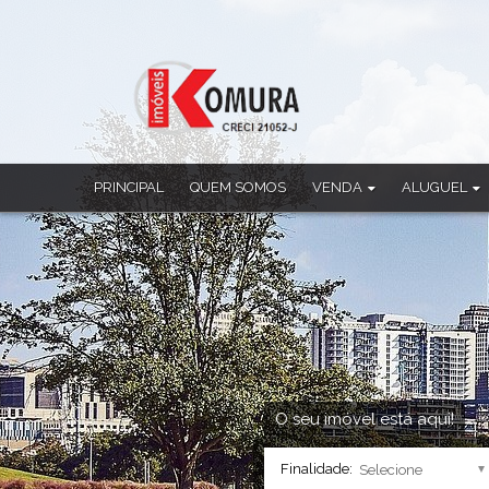
PRINCIPAL
QUEM SOMOS
VENDA
ALUGUEL
Apartamento
Apartamento
Casa
Casa
Casa Comercial
Casa Comercia
Casa em Condomínio
Casa em Cond
Chácara
Ponto Comerci
Cobertura Duplex
Sala Comercia
Imóvel Comercial
Salão
Prédio
Sobrado
O seu imóvel está aqui!
Sala Comercial
Finalidade:
Salão