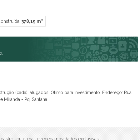
Spazio Club
Spazio Monteverdi
Summer Sun
onstruída:
378,19 m²
Tulum
Veneza
Victória Neta
Villa das Flores Res. Margarida
o.
Vista Linda
Vivance
rução (cada), alugados. Ótimo para investimento. Endereço: Rua
e Miranda - Pq. Santana
dastre seu e-mail e receba novidades exclusivas.