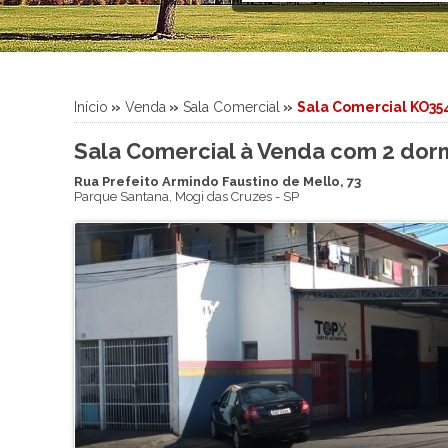
Sítio
Sobrado
Sobrado em Condomínio
Terreno
Início
»
Venda
»
Sala Comercial
»
Sala Comercial KO35
Terreno em Condomínio
Sala Comercial à Venda com 2 dorm
Rua Prefeito Armindo Faustino de Mello, 73
Parque Santana
,
Mogi das Cruzes
-
SP