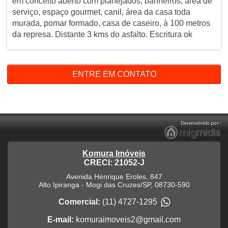
em conceito aberto com planejados, banheiros, área de
serviço, espaço gourmet, canil, área da casa toda
murada, pomar formado, casa de caseiro, à 100 metros
da represa. Distante 3 kms do asfalto. Escritura ok
ENTRE EM CONTATO
Komura Imóveis
CRECI: 21052-J
Avenida Henrique Eroles, 847
Alto Ipiranga
-
Mogi das Cruzes
/
SP
,
08730-590
Comercial:
(11) 4727-1295
E-mail:
komuraimoveis2@gmail.com