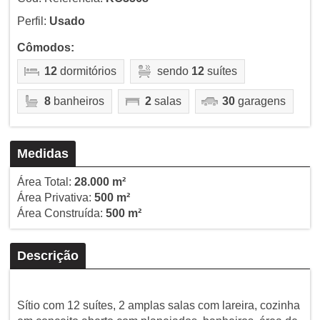
Perfil:
Usado
Cômodos:
12
dormitórios
sendo
12
suítes
8
banheiros
2
salas
30
garagens
Medidas
Área Total:
28.000 m²
Área Privativa:
500 m²
Área Construída:
500 m²
Descrição
Sítio com 12 suítes, 2 amplas salas com lareira, cozinha