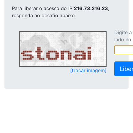
Para liberar o acesso
do IP
216.73.216.23
,
responda ao desafio abaixo.
Digite 
lado no
[trocar imagem]