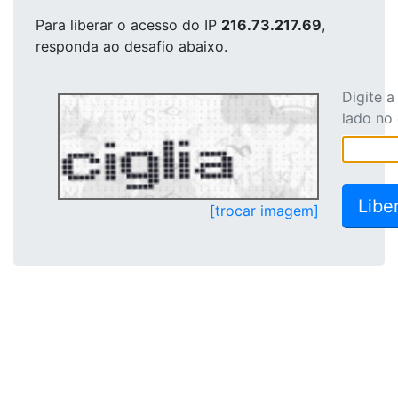
Para liberar o acesso
do IP
216.73.217.69
,
responda ao desafio abaixo.
Digite 
lado no
[trocar imagem]