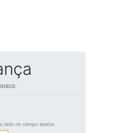
ança
nosco.
ao lado no campo abaixo