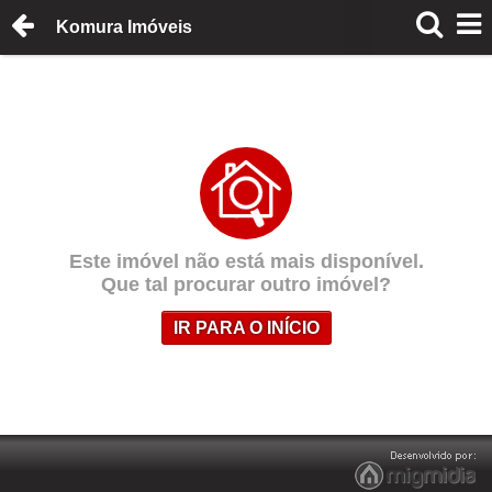
Komura Imóveis
Este imóvel não está mais disponível.
Que tal procurar outro imóvel?
IR PARA O INÍCIO