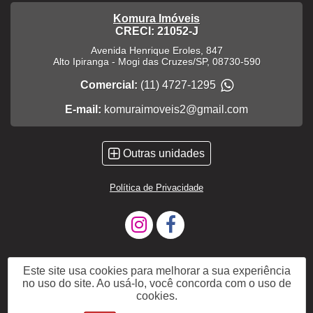
Komura Imóveis
CRECI: 21052-J
Avenida Henrique Eroles, 847
Alto Ipiranga
-
Mogi das Cruzes
/
SP
,
08730-590
Comercial:
(11) 4727-1295
E-mail:
komuraimoveis2@gmail.com
Outras unidades
Política de Privacidade
Este site usa cookies para melhorar a sua experiência
no uso do site. Ao usá-lo, você concorda com o uso de
cookies.