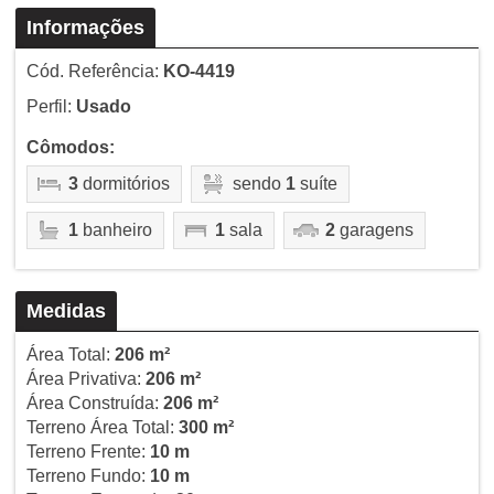
Informações
Cód. Referência:
KO-4419
Perfil:
Usado
Cômodos:
3
dormitórios
sendo
1
suíte
1
banheiro
1
sala
2
garagens
Medidas
Área Total:
206 m²
Área Privativa:
206 m²
Área Construída:
206 m²
Terreno Área Total:
300 m²
Terreno Frente:
10 m
Terreno Fundo:
10 m