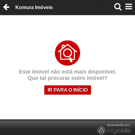
Komura Imóveis
Este imóvel não está mais disponível.
Que tal procurar outro imóvel?
IR PARA O INÍCIO