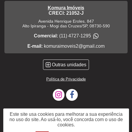
Komura Imóveis
CRECI: 21052-J
Avenida Henrique Eroles, 847
Alto Ipiranga
-
Mogi das Cruzes
/
SP
,
08730-590
Comercial:
(11) 4727-1295
E-mail:
komuraimoveis2@gmail.com
Outras unidades
Política de Privacidade
Este site usa cookies para melhorar a sua experiência
no uso do site. Ao usá-lo, você concorda com o uso de
cookies.