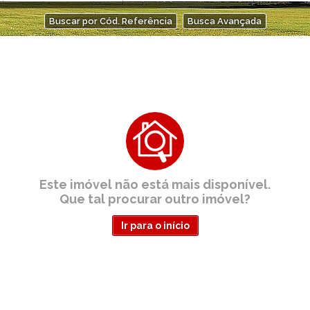
Condominio Privilege
Buscar por Cód. Referência
Busca Avançada
Condomínio Real Park Vila Oliveira
Dolce Vita
Edan Lumière
Eldorado
Estância Oropó
Flamboyant
Gran Morada
Green Village
Helbor Life Club Patteo Mogilar
Helbor Majestic
Este imóvel não está mais disponível.
Helbor Spazio Club
Que tal procurar outro imóvel?
Helbor Varandas Ipoema
Ir para o início
Lumiere Lifetime Home
Matisse
Milenium 1
Milennium II
Milennium III