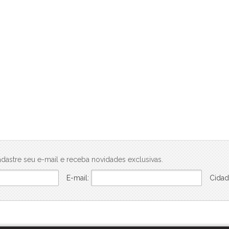
Mogi Plaza
Morada Mineira
Mosaico da Serra
Mosaico Essence
Mosaico Horizontes
Nova Mogi 2
Paradise Gardens
Parque das Figueiras
Praças Ipoema
Real Park - Mogi II
Recantos dos Pinheiros
Res. Smart Flat Hotel Residence
Residencial Jade
dastre seu e-mail e receba novidades exclusivas.
Residencial Nova Suissa
E-mail:
Cidad
Residencial Paganine
Residencial Vila SuiÇa
Rubi
Santa Tereza I