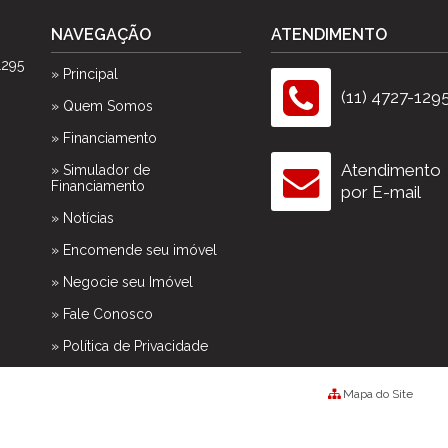
Spazio Club
NAVEGAÇÃO
ATENDIMENTO
Spazio Monteverdi
Summer Sun
1295
» Principal
Tulum
(11) 4727-129
» Quem Somos
Veneza
Victória Neta
» Financiamento
Villa das Flores Res. Margarida
Atendimento
» Simulador de
Financiamento
Vista Linda
por E-mail
Vivance
» Notícias
» Encomende seu imóvel
» Negocie seu Imóvel
» Fale Conosco
» Política de Privacidade
Mapa do Site