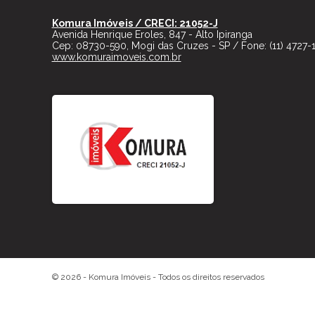
Komura Imóveis / CRECI: 21052-J
Avenida Henrique Eroles, 847 - Alto Ipiranga
Cep:
08730-590
,
Mogi das Cruzes
-
SP
/ Fone:
(11) 4727-
www.komuraimoveis.com.br
© 2026 -
Komura Imóveis
- Todos os direitos reservados