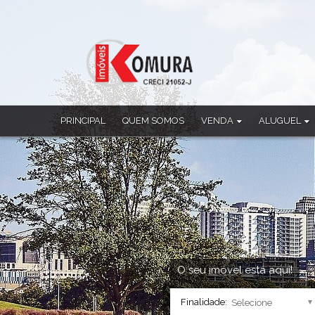
PRINCIPAL
QUEM SOMOS
VENDA
ALUGUEL
Apartamento
Apartamento
Casa
Casa
Casa Comercial
Casa Comercia
Casa em Condomínio
Casa em Cond
Chácara
Ponto Comerci
Cobertura Duplex
Sala Comercia
Imóvel Comercial
Salão
Prédio
Sobrado
O seu imóvel está aqui!
Sala Comercial
Finalidade:
Salão