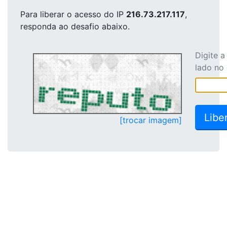
Para liberar o acesso
do IP
216.73.217.117
,
responda ao desafio abaixo.
Digite 
lado no
[trocar imagem]