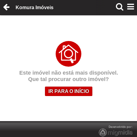
Komura Imóveis
Este imóvel não está mais disponível.
Que tal procurar outro imóvel?
IR PARA O INÍCIO