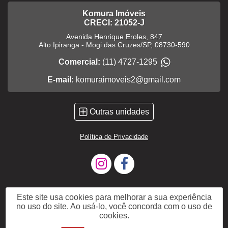
Komura Imóveis
CRECI: 21052-J
Avenida Henrique Eroles, 847
Alto Ipiranga
-
Mogi das Cruzes
/
SP
,
08730-590
Comercial:
(11) 4727-1295
E-mail:
komuraimoveis2@gmail.com
Outras unidades
Política de Privacidade
Este site usa cookies para melhorar a sua experiência
no uso do site. Ao usá-lo, você concorda com o uso de
cookies.